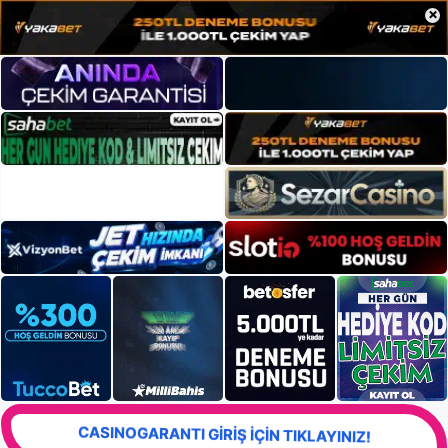
×
CASINOGARANTI GİRİŞ İÇİN TIKLAYINIZ!