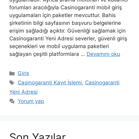
forumları aracılığıyla Casinogaranti mobil giriş
uygulamaları için paketler mevcuttur. Bahis
şirketinin bilgi sayfasının başvuru belgelerine
erişim sağladığı açıktır. Güvenliği sağlamak için
Casinogaranti Yeni Adresi severler, güvenli giriş
seçenekleri ve mobil uygulama paketleri
sağlayan çeşitli platformlara …
Devamını oku
Kategoriler
Giriş
Etiketler
Casinogaranti Kayıt İşlemi
,
Casinogaranti
Yeni Adresi
Yorum yap
Son Yazılar