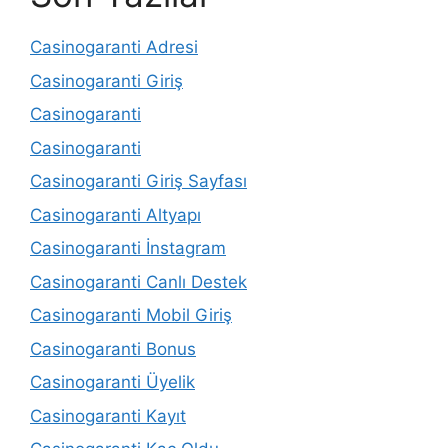
Casinogaranti Adresi
Casinogaranti Giriş
Casinogaranti
Casinogaranti
Casinogaranti Giriş Sayfası
Casinogaranti Altyapı
Casinogaranti İnstagram
Casinogaranti Canlı Destek
Casinogaranti Mobil Giriş
Casinogaranti Bonus
Casinogaranti Üyelik
Casinogaranti Kayıt