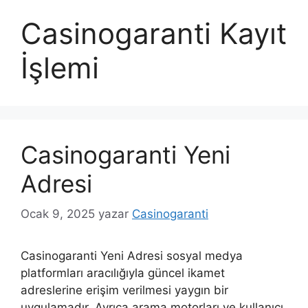
Casinogaranti Kayıt
İşlemi
Casinogaranti Yeni
Adresi
Ocak 9, 2025
yazar
Casinogaranti
Casinogaranti Yeni Adresi sosyal medya
platformları aracılığıyla güncel ikamet
adreslerine erişim verilmesi yaygın bir
uygulamadır. Ayrıca arama motorları ve kullanıcı