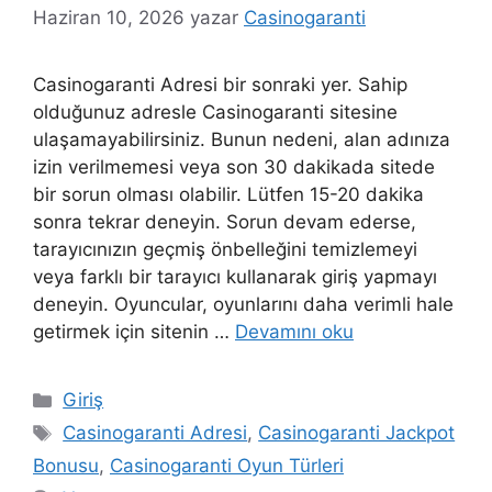
Haziran 10, 2026
yazar
Casinogaranti
Casinogaranti Adresi bir sonraki yer. Sahip
olduğunuz adresle Casinogaranti sitesine
ulaşamayabilirsiniz. Bunun nedeni, alan adınıza
izin verilmemesi veya son 30 dakikada sitede
bir sorun olması olabilir. Lütfen 15-20 dakika
sonra tekrar deneyin. Sorun devam ederse,
tarayıcınızın geçmiş önbelleğini temizlemeyi
veya farklı bir tarayıcı kullanarak giriş yapmayı
deneyin. Oyuncular, oyunlarını daha verimli hale
getirmek için sitenin …
Devamını oku
Kategoriler
Giriş
Etiketler
Casinogaranti Adresi
,
Casinogaranti Jackpot
Bonusu
,
Casinogaranti Oyun Türleri