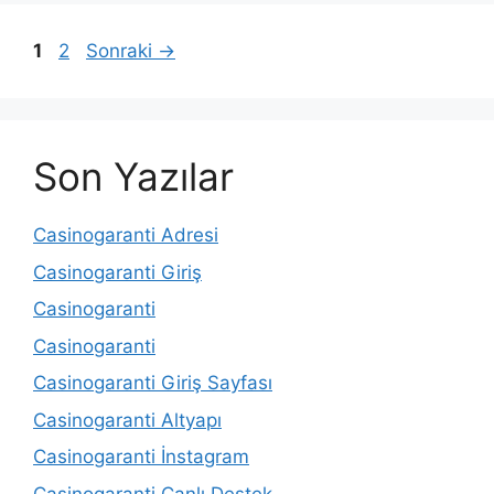
Sayfa
Sayfa
1
2
Sonraki
→
Son Yazılar
Casinogaranti Adresi
Casinogaranti Giriş
Casinogaranti
Casinogaranti
Casinogaranti Giriş Sayfası
Casinogaranti Altyapı
Casinogaranti İnstagram
Casinogaranti Canlı Destek