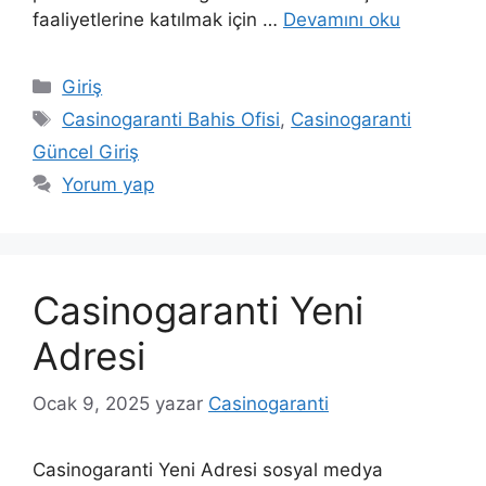
faaliyetlerine katılmak için …
Devamını oku
Kategoriler
Giriş
Etiketler
Casinogaranti Bahis Ofisi
,
Casinogaranti
Güncel Giriş
Yorum yap
Casinogaranti Yeni
Adresi
Ocak 9, 2025
yazar
Casinogaranti
Casinogaranti Yeni Adresi sosyal medya