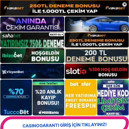
×
CASINOGARANTI GİRİŞ İÇİN TIKLAYINIZ!