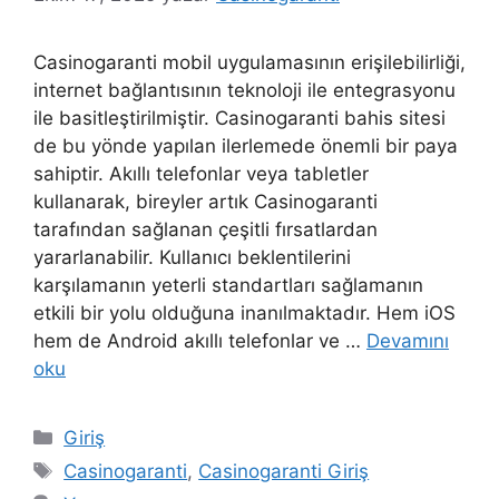
Casinogaranti mobil uygulamasının erişilebilirliği,
internet bağlantısının teknoloji ile entegrasyonu
ile basitleştirilmiştir. Casinogaranti bahis sitesi
de bu yönde yapılan ilerlemede önemli bir paya
sahiptir. Akıllı telefonlar veya tabletler
kullanarak, bireyler artık Casinogaranti
tarafından sağlanan çeşitli fırsatlardan
yararlanabilir. Kullanıcı beklentilerini
karşılamanın yeterli standartları sağlamanın
etkili bir yolu olduğuna inanılmaktadır. Hem iOS
hem de Android akıllı telefonlar ve …
Devamını
oku
Kategoriler
Giriş
Etiketler
Casinogaranti
,
Casinogaranti Giriş