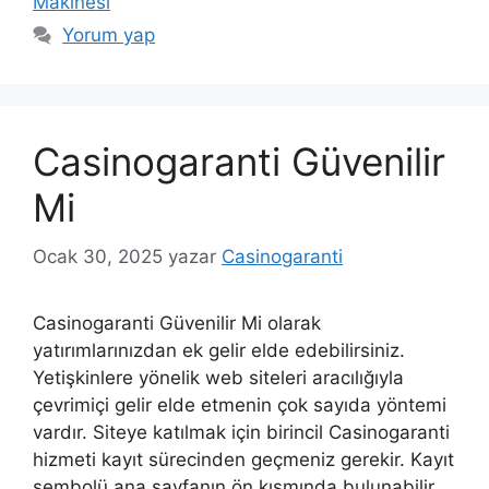
Makinesi
Yorum yap
Casinogaranti Güvenilir
Mi
Ocak 30, 2025
yazar
Casinogaranti
Casinogaranti Güvenilir Mi olarak
yatırımlarınızdan ek gelir elde edebilirsiniz.
Yetişkinlere yönelik web siteleri aracılığıyla
çevrimiçi gelir elde etmenin çok sayıda yöntemi
vardır. Siteye katılmak için birincil Casinogaranti
hizmeti kayıt sürecinden geçmeniz gerekir. Kayıt
sembolü ana sayfanın ön kısmında bulunabilir.