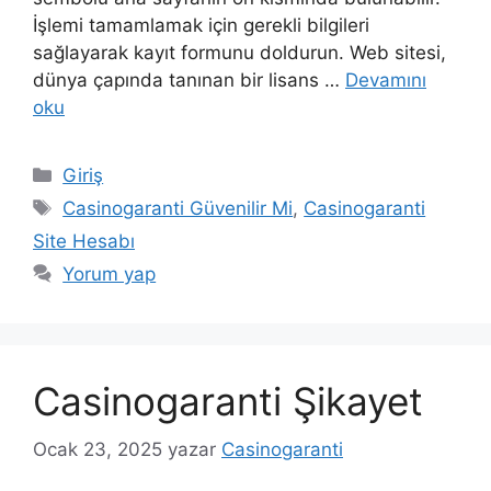
İşlemi tamamlamak için gerekli bilgileri
sağlayarak kayıt formunu doldurun. Web sitesi,
dünya çapında tanınan bir lisans …
Devamını
oku
Kategoriler
Giriş
Etiketler
Casinogaranti Güvenilir Mi
,
Casinogaranti
Site Hesabı
Yorum yap
Casinogaranti Şikayet
Ocak 23, 2025
yazar
Casinogaranti