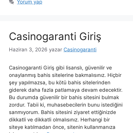
Yorum yap
Casinogaranti Giriş
Haziran 3, 2026
yazar
Casinogaranti
Casinogaranti Giriş gibi lisanslı, güvenilir ve
onaylanmış bahis sitelerine bakmalısınız. Hiçbir
şey yapılmazsa, bu kötü bahis sitelerinden
giderek daha fazla patlamaya devam edecektir.
Bu durumda güvenilir bir bahis sitesini bulmak
zordur. Tabii ki, muhasebecilerin bunu istediğini
sanmıyorum. Bahis sitesini ziyaret ettiğinizde
dikkatli ve dikkatli olmalısınız. Herhangi bir
siteye katılmadan önce, sitenin kullanmanıza