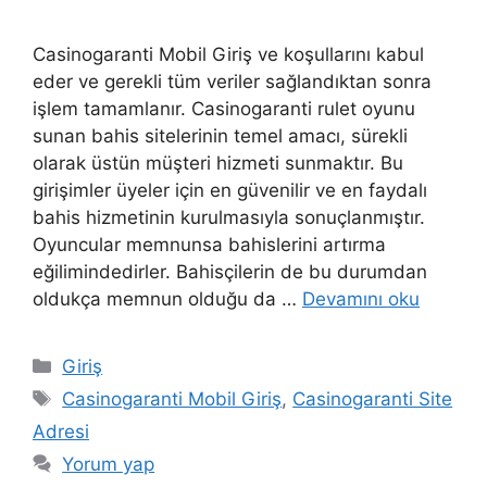
Casinogaranti Mobil Giriş ve koşullarını kabul
eder ve gerekli tüm veriler sağlandıktan sonra
işlem tamamlanır. Casinogaranti rulet oyunu
sunan bahis sitelerinin temel amacı, sürekli
olarak üstün müşteri hizmeti sunmaktır. Bu
girişimler üyeler için en güvenilir ve en faydalı
bahis hizmetinin kurulmasıyla sonuçlanmıştır.
Oyuncular memnunsa bahislerini artırma
eğilimindedirler. Bahisçilerin de bu durumdan
oldukça memnun olduğu da …
Devamını oku
Kategoriler
Giriş
Etiketler
Casinogaranti Mobil Giriş
,
Casinogaranti Site
Adresi
Yorum yap