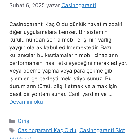
Şubat 6, 2025
yazar
Casinogaranti
Casinogaranti Kaç Oldu günlük hayatımızdaki
diğer uygulamalara benzer. Bir sistemin
kurulumundan sonra mobil erişimin varlığı
yaygın olarak kabul edilmemektedir. Bazı
kullanıcılar bu kısıtlamaların mobil cihazların
performansını nasıl etkileyeceğini merak ediyor.
Veya ödeme yapma veya para çekme gibi
işlemleri gerçekleştirmek istiyorsunuz. Bu
durumların tümü, bilgi iletmek ve almak için
basit bir yöntem sunar. Canlı yardım ve …
Devamını oku
Kategoriler
Giriş
Etiketler
Casinogaranti Kaç Oldu
,
Casinogaranti Slot