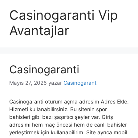
Casinogaranti Vip
Avantajlar
Casinogaranti
Mayıs 27, 2026
yazar
Casinogaranti
Casinogaranti oturum açma adresim Adres Ekle.
Hizmeti kullanabilirsiniz. Bu sitenin spor
bahisleri gibi bazı şaşırtıcı şeyler var. Giriş
adresimi hem maç öncesi hem de canlı bahisler
yerleştirmek için kullanabilirim. Site ayrıca mobil