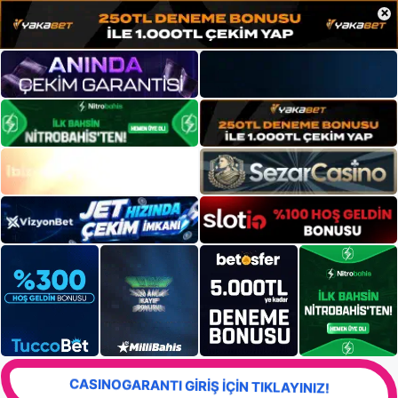
×
CASINOGARANTI GİRİŞ İÇİN TIKLAYINIZ!